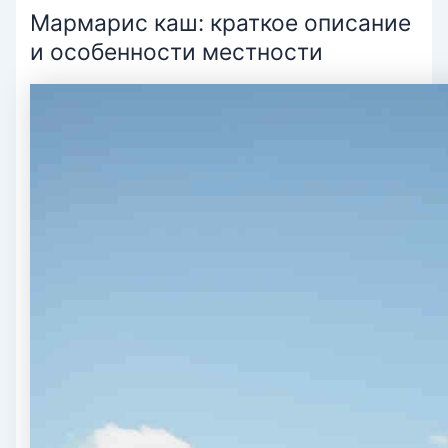
Мармарис каш: краткое описание
и особенности местности