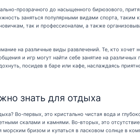
тально-прозрачного до насыщенного бирюзового, притя
ожность заняться популярными видами спорта, таким к
 новичкам, так и профессионалам, а также организовыв
мание на различные виды развлечений. Те, кто хочет 
 общения и игр могут найти себе занятие на различных 
дохнуть, посидев в баре или кафе, наслаждаясь прият
ужно знать для отдыха
дыха? Во-первых, это кристально чистая вода и глубоко
етными скалами и камнями. Во-вторых, это отсутствие
я морским бризом и купаться в ласковом солнце в ком