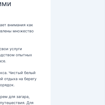
ими
ает внимания как
тавлены множество
свои услуги
водством опытных
се.
акса. Чистый белый
й отдыха на берегу
порядок.
рем для загара,
 путешествия. Для