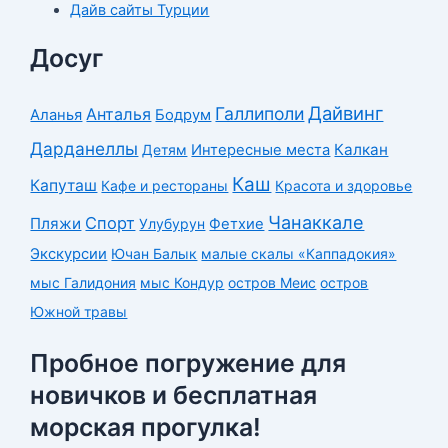
Дайв сайты Турции
Досуг
Дайвинг
Галлиполи
Анталья
Аланья
Бодрум
Дарданеллы
Калкан
Детям
Интересные места
Каш
Капуташ
Кафе и рестораны
Красота и здоровье
Чанаккале
Спорт
Пляжи
Улубурун
Фетхие
Экскурсии
Ючан Балык
малые скалы «Каппадокия»
мыс Галидония
мыс Кондур
остров Меис
остров
Южной травы
Пробное погружение для
новичков и бесплатная
морская прогулка!