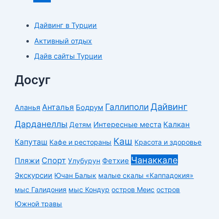
Дайвинг в Турции
Активный отдых
Дайв сайты Турции
Досуг
Дайвинг
Галлиполи
Анталья
Аланья
Бодрум
Дарданеллы
Калкан
Детям
Интересные места
Каш
Капуташ
Кафе и рестораны
Красота и здоровье
Чанаккале
Спорт
Пляжи
Улубурун
Фетхие
Экскурсии
Ючан Балык
малые скалы «Каппадокия»
мыс Галидония
мыс Кондур
остров Меис
остров
Южной травы