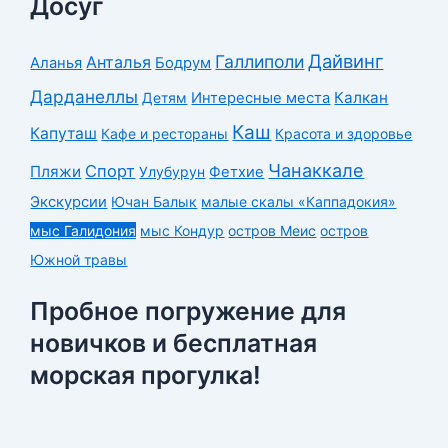
Досуг
Дайвинг
Галлиполи
Анталья
Аланья
Бодрум
Дарданеллы
Калкан
Детям
Интересные места
Каш
Капуташ
Кафе и рестораны
Красота и здоровье
Чанаккале
Спорт
Пляжи
Улубурун
Фетхие
Экскурсии
Ючан Балык
малые скалы «Каппадокия»
мыс Галидония
мыс Кондур
остров Меис
остров
Южной травы
Пробное погружение для
новичков и бесплатная
морская прогулка!